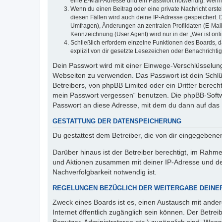
eine E-Mail-Adresse und ein Passwort notwendig. Wenn du
Wenn du einen Beitrag oder eine private Nachricht erste
diesen Fällen wird auch deine IP-Adresse gespeichert. 
Umfragen), Änderungen an zentralen Profildaten (E-Mai
Kennzeichnung (User Agent) wird nur in der „Wer ist onl
Schließlich erfordern einzelne Funktionen des Boards,
explizit von dir gesetzte Lesezeichen oder Benachrichti
Dein Passwort wird mit einer Einwege-Verschlüsselung 
Webseiten zu verwenden. Das Passwort ist dein Schlü
Betreibers, von phpBB Limited oder ein Dritter berec
mein Passwort vergessen“ benutzen. Die phpBB-Softw
Passwort an diese Adresse, mit dem du dann auf das 
GESTATTUNG DER DATENSPEICHERUNG
Du gestattest dem Betreiber, die von dir eingegeben
Darüber hinaus ist der Betreiber berechtigt, im Rahm
und Aktionen zusammen mit deiner IP-Adresse und de
Nachverfolgbarkeit notwendig ist.
REGELUNGEN BEZÜGLICH DER WEITERGABE DEINE
Zweck eines Boards ist es, einen Austausch mit andere
Internet öffentlich zugänglich sein können. Der Betrei