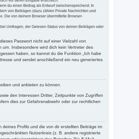
dich vor deren Eingabe ersichtlich.
wenn du einen Beitrag als Entwurf zwischenspeicherst. In
dern von Beiträgen (dazu zählen Private Nachrichten und
e. Die von deinem Browser übermittelte Browser-
 bei Umfragen, der Gelesen-Status von deinen Beiträgen oder
dieses Passwort nicht auf einer Vielzahl von
 um. Insbesondere wird dich kein Vertreter des
ergessen haben, so kannst du die Funktion „Ich habe
resse und sendet anschließend ein neu generiertes
reiben und anbieten zu können.
ie den Interessen Dritter, Zeitpunkte von Zugriffen
fern dies zur Gefahrenabwehr oder zur rechtlichen
eines Profils und die von dir erstellten Beiträge im
ngeschränkten Nutzerkreis (z. B. andere registrierte