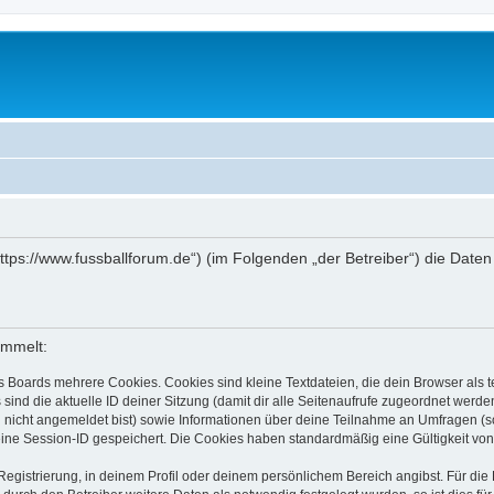
(„https://www.fussballforum.de“) (im Folgenden „der Betreiber“) die Da
ammelt:
s Boards mehrere Cookies. Cookies sind kleine Textdateien, die dein Browser als
 sind die aktuelle ID deiner Sitzung (damit dir alle Seitenaufrufe zugeordnet werd
u nicht angemeldet bist) sowie Informationen über deine Teilnahme an Umfragen (s
eine Session-ID gespeichert. Die Cookies haben standardmäßig eine Gültigkeit von 
Registrierung, in deinem Profil oder deinem persönlichem Bereich angibst. Für di