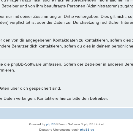
n du Fragen dazu hast, suche nach entsprechenden Informationen im Fo
n Betreiber und von ihm beauftragte Personen (Administratoren) zugäng
r nur mit deiner Zustimmung an Dritte weitergeben. Dies gilt nicht, s
n) verpflichtet ist oder die Daten zur Durchsetzung rechtlicher Interes
er den von dir angegebenen Kontaktdaten zu kontaktieren, sofern dies 
andere Benutzer dich kontaktieren, sofern du dies in deinem persönliche
, die die phpBB-Software umfassen. Sofern der Betreiber in anderen Be
ormieren.
 Daten über dich gespeichert sind.
 Daten verlangen. Kontaktiere hierzu bitte den Betreiber.
Powered by
phpBB
® Forum Software © phpBB Limited
Deutsche Übersetzung durch
phpBB.de