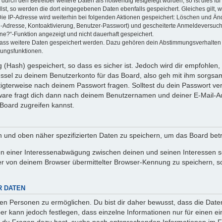
rch den Betreiber weitere Daten als notwendig festgelegt wurden, so ist dies für 
llst, so werden die dort eingegebenen Daten ebenfalls gespeichert. Gleiches gilt, 
Die IP-Adresse wird weiterhin bei folgenden Aktionen gespeichert: Löschen und Än
l-Adresse, Kontoaktivierung, Benutzer-Passwort) und gescheiterte Anmeldeversuch
ine?“-Funktion angezeigt und nicht dauerhaft gespeichert.
 dass weitere Daten gespeichert werden. Dazu gehören dein Abstimmungsverhalten
gungsfunktionen.
(Hash) gespeichert, so dass es sicher ist. Jedoch wird dir empfohlen, 
ssel zu deinem Benutzerkonto für das Board, also geh mit ihm sorgsam
htigterweise nach deinem Passwort fragen. Solltest du dein Passwort v
are fragt dich dann nach deinem Benutzernamen und deiner E-Mail-Ad
Board zugreifen kannst.
en und oben näher spezifizierten Daten zu speichern, um das Board bet
en einer Interessenabwägung zwischen deinen und seinen Interessen sow
r von deinem Browser übermittelter Browser-Kennung zu speichern, so
R DATEN
n Personen zu ermöglichen. Du bist dir daher bewusst, dass die Daten d
ber kann jedoch festlegen, dass einzelne Informationen nur für einen ei