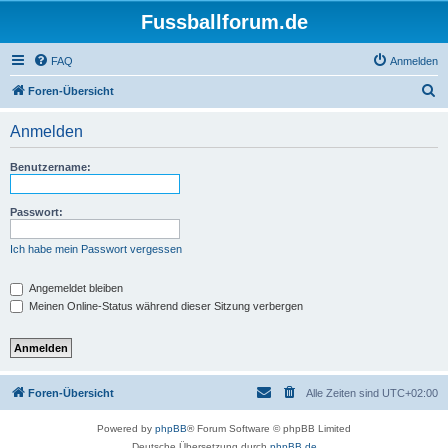
Fussballforum.de
FAQ
Anmelden
S
Foren-Übersicht
u
Anmelden
c
h
Benutzername:
e
Passwort:
Ich habe mein Passwort vergessen
Angemeldet bleiben
Meinen Online-Status während dieser Sitzung verbergen
Foren-Übersicht
Alle Zeiten sind
UTC+02:00
Powered by
phpBB
® Forum Software © phpBB Limited
Deutsche Übersetzung durch
phpBB.de