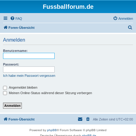
Fussballforum.de
FAQ
Anmelden
S
Foren-Übersicht
u
Anmelden
c
h
Benutzername:
e
Passwort:
Ich habe mein Passwort vergessen
Angemeldet bleiben
Meinen Online-Status während dieser Sitzung verbergen
Foren-Übersicht
Alle Zeiten sind
UTC+02:00
Powered by
phpBB
® Forum Software © phpBB Limited
Deutsche Übersetzung durch
phpBB.de