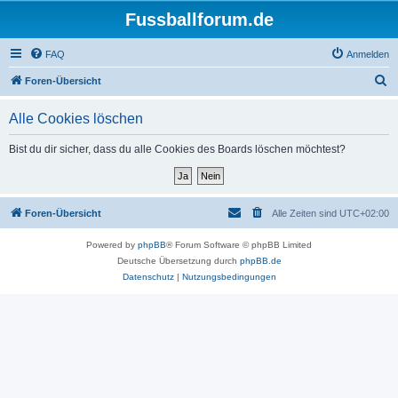
Fussballforum.de
FAQ
Anmelden
S
Foren-Übersicht
u
Alle Cookies löschen
c
h
Bist du dir sicher, dass du alle Cookies des Boards löschen möchtest?
e
Foren-Übersicht
Alle Zeiten sind
UTC+02:00
Powered by
phpBB
® Forum Software © phpBB Limited
Deutsche Übersetzung durch
phpBB.de
Datenschutz
|
Nutzungsbedingungen