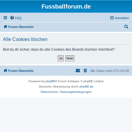
Fussballforum.de
FAQ
Anmelden
S
Foren-Übersicht
u
Alle Cookies löschen
c
h
Bist du dir sicher, dass du alle Cookies des Boards löschen möchtest?
e
Foren-Übersicht
Alle Zeiten sind
UTC+02:00
Powered by
phpBB
® Forum Software © phpBB Limited
Deutsche Übersetzung durch
phpBB.de
Datenschutz
|
Nutzungsbedingungen