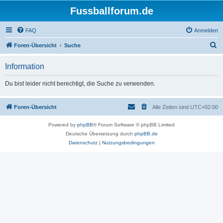
Fussballforum.de
FAQ
Anmelden
S
Foren-Übersicht
Suche
u
Information
c
h
Du bist leider nicht berechtigt, die Suche zu verwenden.
e
Foren-Übersicht
Alle Zeiten sind
UTC+02:00
Powered by
phpBB
® Forum Software © phpBB Limited
Deutsche Übersetzung durch
phpBB.de
Datenschutz
|
Nutzungsbedingungen