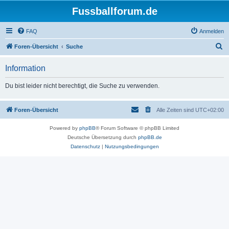
Fussballforum.de
FAQ
Anmelden
S
Foren-Übersicht
Suche
u
Information
c
h
Du bist leider nicht berechtigt, die Suche zu verwenden.
e
Foren-Übersicht
Alle Zeiten sind
UTC+02:00
Powered by
phpBB
® Forum Software © phpBB Limited
Deutsche Übersetzung durch
phpBB.de
Datenschutz
|
Nutzungsbedingungen