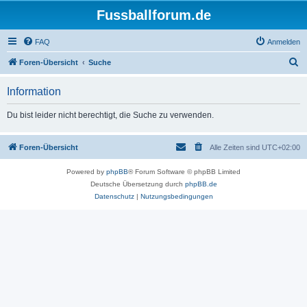
Fussballforum.de
FAQ
Anmelden
S
Foren-Übersicht
Suche
u
Information
c
h
Du bist leider nicht berechtigt, die Suche zu verwenden.
e
Foren-Übersicht
Alle Zeiten sind
UTC+02:00
Powered by
phpBB
® Forum Software © phpBB Limited
Deutsche Übersetzung durch
phpBB.de
Datenschutz
|
Nutzungsbedingungen