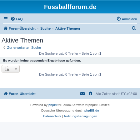
Fussballforum.de
FAQ
Anmelden
S
Foren-Übersicht
Suche
Aktive Themen
u
Aktive Themen
c
Zur erweiterten Suche
h
Die Suche ergab 0 Treffer • Seite
1
von
1
e
Es wurden keine passenden Ergebnisse gefunden.
Die Suche ergab 0 Treffer • Seite
1
von
1
Foren-Übersicht
Alle Zeiten sind
UTC+02:00
Powered by
phpBB
® Forum Software © phpBB Limited
Deutsche Übersetzung durch
phpBB.de
Datenschutz
|
Nutzungsbedingungen