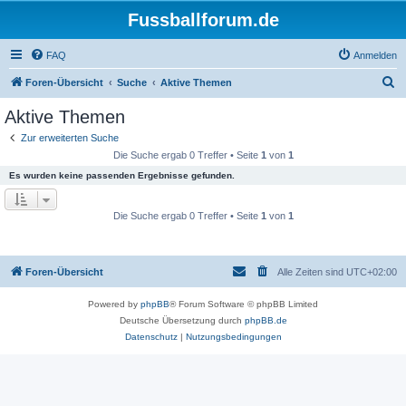
Fussballforum.de
FAQ
Anmelden
S
Foren-Übersicht
Suche
Aktive Themen
u
Aktive Themen
c
Zur erweiterten Suche
h
Die Suche ergab 0 Treffer • Seite
1
von
1
e
Es wurden keine passenden Ergebnisse gefunden.
Die Suche ergab 0 Treffer • Seite
1
von
1
Foren-Übersicht
Alle Zeiten sind
UTC+02:00
Powered by
phpBB
® Forum Software © phpBB Limited
Deutsche Übersetzung durch
phpBB.de
Datenschutz
|
Nutzungsbedingungen