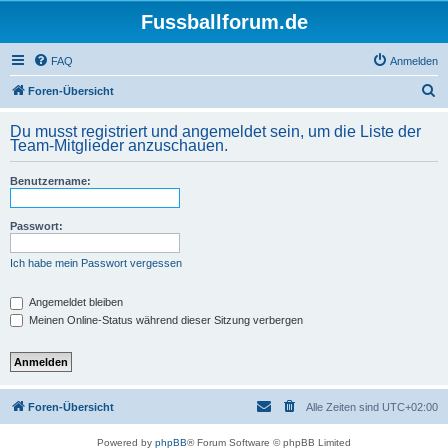
Fussballforum.de
FAQ
Anmelden
S
Foren-Übersicht
u
Du musst registriert und angemeldet sein, um die Liste der
c
Team-Mitglieder anzuschauen.
h
Benutzername:
e
Passwort:
Ich habe mein Passwort vergessen
Angemeldet bleiben
Meinen Online-Status während dieser Sitzung verbergen
Foren-Übersicht
Alle Zeiten sind
UTC+02:00
Powered by
phpBB
® Forum Software © phpBB Limited