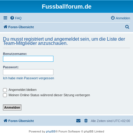
Fussballforum.de
FAQ
Anmelden
S
Foren-Übersicht
u
Du musst registriert und angemeldet sein, um die Liste der
c
Team-Mitglieder anzuschauen.
h
Benutzername:
e
Passwort:
Ich habe mein Passwort vergessen
Angemeldet bleiben
Meinen Online-Status während dieser Sitzung verbergen
Foren-Übersicht
Alle Zeiten sind
UTC+02:00
Powered by
phpBB
® Forum Software © phpBB Limited