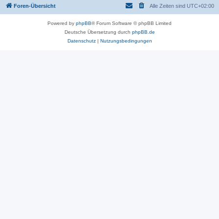
Foren-Übersicht
Alle Zeiten sind
UTC+02:00
Powered by
phpBB
® Forum Software © phpBB Limited
Deutsche Übersetzung durch
phpBB.de
Datenschutz
|
Nutzungsbedingungen