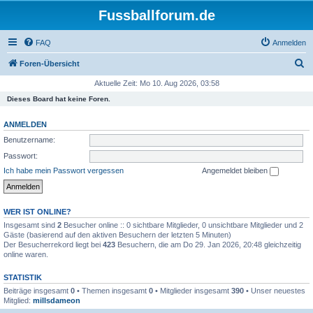
Fussballforum.de
FAQ
Anmelden
S
Foren-Übersicht
u
Aktuelle Zeit: Mo 10. Aug 2026, 03:58
c
Dieses Board hat keine Foren.
h
ANMELDEN
e
Benutzername:
Passwort:
Ich habe mein Passwort vergessen
Angemeldet bleiben
WER IST ONLINE?
Insgesamt sind
2
Besucher online :: 0 sichtbare Mitglieder, 0 unsichtbare Mitglieder und 2
Gäste (basierend auf den aktiven Besuchern der letzten 5 Minuten)
Der Besucherrekord liegt bei
423
Besuchern, die am Do 29. Jan 2026, 20:48 gleichzeitig
online waren.
STATISTIK
Beiträge insgesamt
0
• Themen insgesamt
0
• Mitglieder insgesamt
390
• Unser neuestes
Mitglied:
millsdameon