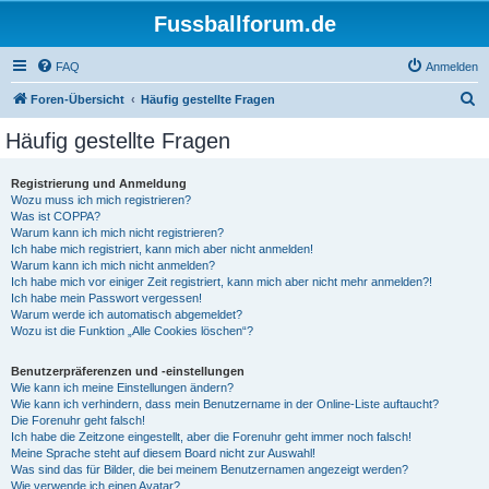
Fussballforum.de
FAQ
Anmelden
S
Foren-Übersicht
Häufig gestellte Fragen
u
Häufig gestellte Fragen
c
h
Registrierung und Anmeldung
Wozu muss ich mich registrieren?
e
Was ist COPPA?
Warum kann ich mich nicht registrieren?
Ich habe mich registriert, kann mich aber nicht anmelden!
Warum kann ich mich nicht anmelden?
Ich habe mich vor einiger Zeit registriert, kann mich aber nicht mehr anmelden?!
Ich habe mein Passwort vergessen!
Warum werde ich automatisch abgemeldet?
Wozu ist die Funktion „Alle Cookies löschen“?
Benutzerpräferenzen und -einstellungen
Wie kann ich meine Einstellungen ändern?
Wie kann ich verhindern, dass mein Benutzername in der Online-Liste auftaucht?
Die Forenuhr geht falsch!
Ich habe die Zeitzone eingestellt, aber die Forenuhr geht immer noch falsch!
Meine Sprache steht auf diesem Board nicht zur Auswahl!
Was sind das für Bilder, die bei meinem Benutzernamen angezeigt werden?
Wie verwende ich einen Avatar?