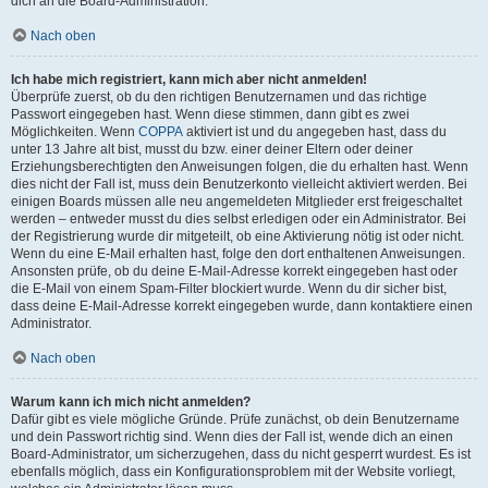
dich an die Board-Administration.
Nach oben
Ich habe mich registriert, kann mich aber nicht anmelden!
Überprüfe zuerst, ob du den richtigen Benutzernamen und das richtige
Passwort eingegeben hast. Wenn diese stimmen, dann gibt es zwei
Möglichkeiten. Wenn
COPPA
aktiviert ist und du angegeben hast, dass du
unter 13 Jahre alt bist, musst du bzw. einer deiner Eltern oder deiner
Erziehungsberechtigten den Anweisungen folgen, die du erhalten hast. Wenn
dies nicht der Fall ist, muss dein Benutzerkonto vielleicht aktiviert werden. Bei
einigen Boards müssen alle neu angemeldeten Mitglieder erst freigeschaltet
werden – entweder musst du dies selbst erledigen oder ein Administrator. Bei
der Registrierung wurde dir mitgeteilt, ob eine Aktivierung nötig ist oder nicht.
Wenn du eine E-Mail erhalten hast, folge den dort enthaltenen Anweisungen.
Ansonsten prüfe, ob du deine E-Mail-Adresse korrekt eingegeben hast oder
die E-Mail von einem Spam-Filter blockiert wurde. Wenn du dir sicher bist,
dass deine E-Mail-Adresse korrekt eingegeben wurde, dann kontaktiere einen
Administrator.
Nach oben
Warum kann ich mich nicht anmelden?
Dafür gibt es viele mögliche Gründe. Prüfe zunächst, ob dein Benutzername
und dein Passwort richtig sind. Wenn dies der Fall ist, wende dich an einen
Board-Administrator, um sicherzugehen, dass du nicht gesperrt wurdest. Es ist
ebenfalls möglich, dass ein Konfigurationsproblem mit der Website vorliegt,