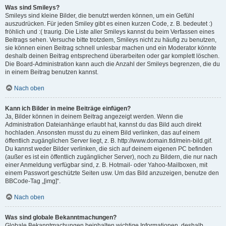
Was sind Smileys?
Smileys sind kleine Bilder, die benutzt werden können, um ein Gefühl
auszudrücken. Für jeden Smiley gibt es einen kurzen Code, z. B. bedeutet :)
fröhlich und :( traurig. Die Liste aller Smileys kannst du beim Verfassen eines
Beitrags sehen. Versuche bitte trotzdem, Smileys nicht zu häufig zu benutzen,
sie können einen Beitrag schnell unlesbar machen und ein Moderator könnte
deshalb deinen Beitrag entsprechend überarbeiten oder gar komplett löschen.
Die Board-Administration kann auch die Anzahl der Smileys begrenzen, die du
in einem Beitrag benutzen kannst.
Nach oben
Kann ich Bilder in meine Beiträge einfügen?
Ja, Bilder können in deinem Beitrag angezeigt werden. Wenn die
Administration Dateianhänge erlaubt hat, kannst du das Bild auch direkt
hochladen. Ansonsten musst du zu einem Bild verlinken, das auf einem
öffentlich zugänglichen Server liegt, z. B. http://www.domain.tld/mein-bild.gif.
Du kannst weder Bilder verlinken, die sich auf deinem eigenen PC befinden
(außer es ist ein öffentlich zugänglicher Server), noch zu Bildern, die nur nach
einer Anmeldung verfügbar sind, z. B. Hotmail- oder Yahoo-Mailboxen, mit
einem Passwort geschützte Seiten usw. Um das Bild anzuzeigen, benutze den
BBCode-Tag „[img]“.
Nach oben
Was sind globale Bekanntmachungen?
Globale Bekanntmachungen beinhalten wichtige Informationen, deshalb