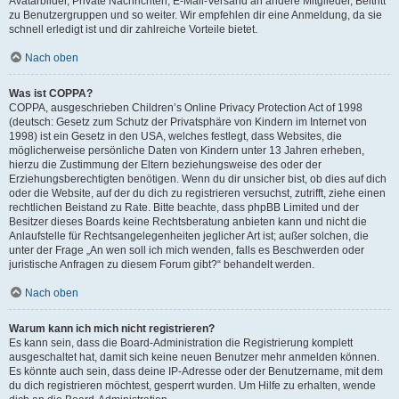
Avatarbilder, Private Nachrichten, E-Mail-Versand an andere Mitglieder, Beitritt
zu Benutzergruppen und so weiter. Wir empfehlen dir eine Anmeldung, da sie
schnell erledigt ist und dir zahlreiche Vorteile bietet.
Nach oben
Was ist COPPA?
COPPA, ausgeschrieben Children’s Online Privacy Protection Act of 1998
(deutsch: Gesetz zum Schutz der Privatsphäre von Kindern im Internet von
1998) ist ein Gesetz in den USA, welches festlegt, dass Websites, die
möglicherweise persönliche Daten von Kindern unter 13 Jahren erheben,
hierzu die Zustimmung der Eltern beziehungsweise des oder der
Erziehungsberechtigten benötigen. Wenn du dir unsicher bist, ob dies auf dich
oder die Website, auf der du dich zu registrieren versuchst, zutrifft, ziehe einen
rechtlichen Beistand zu Rate. Bitte beachte, dass phpBB Limited und der
Besitzer dieses Boards keine Rechtsberatung anbieten kann und nicht die
Anlaufstelle für Rechtsangelegenheiten jeglicher Art ist; außer solchen, die
unter der Frage „An wen soll ich mich wenden, falls es Beschwerden oder
juristische Anfragen zu diesem Forum gibt?“ behandelt werden.
Nach oben
Warum kann ich mich nicht registrieren?
Es kann sein, dass die Board-Administration die Registrierung komplett
ausgeschaltet hat, damit sich keine neuen Benutzer mehr anmelden können.
Es könnte auch sein, dass deine IP-Adresse oder der Benutzername, mit dem
du dich registrieren möchtest, gesperrt wurden. Um Hilfe zu erhalten, wende