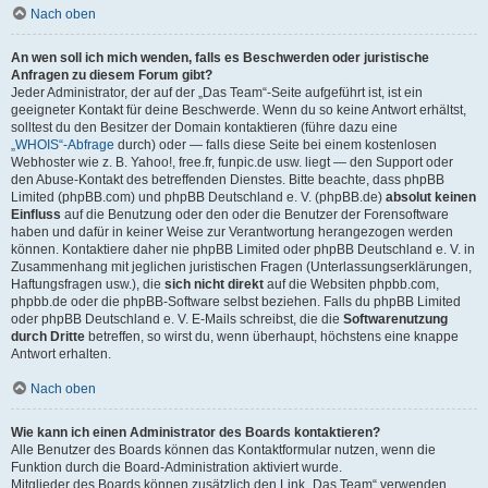
Nach oben
An wen soll ich mich wenden, falls es Beschwerden oder juristische
Anfragen zu diesem Forum gibt?
Jeder Administrator, der auf der „Das Team“-Seite aufgeführt ist, ist ein
geeigneter Kontakt für deine Beschwerde. Wenn du so keine Antwort erhältst,
solltest du den Besitzer der Domain kontaktieren (führe dazu eine
„WHOIS“-Abfrage
durch) oder — falls diese Seite bei einem kostenlosen
Webhoster wie z. B. Yahoo!, free.fr, funpic.de usw. liegt — den Support oder
den Abuse-Kontakt des betreffenden Dienstes. Bitte beachte, dass phpBB
Limited (phpBB.com) und phpBB Deutschland e. V. (phpBB.de)
absolut keinen
Einfluss
auf die Benutzung oder den oder die Benutzer der Forensoftware
haben und dafür in keiner Weise zur Verantwortung herangezogen werden
können. Kontaktiere daher nie phpBB Limited oder phpBB Deutschland e. V. in
Zusammenhang mit jeglichen juristischen Fragen (Unterlassungserklärungen,
Haftungsfragen usw.), die
sich nicht direkt
auf die Websiten phpbb.com,
phpbb.de oder die phpBB-Software selbst beziehen. Falls du phpBB Limited
oder phpBB Deutschland e. V. E-Mails schreibst, die die
Softwarenutzung
durch Dritte
betreffen, so wirst du, wenn überhaupt, höchstens eine knappe
Antwort erhalten.
Nach oben
Wie kann ich einen Administrator des Boards kontaktieren?
Alle Benutzer des Boards können das Kontaktformular nutzen, wenn die
Funktion durch die Board-Administration aktiviert wurde.
Mitglieder des Boards können zusätzlich den Link „Das Team“ verwenden.