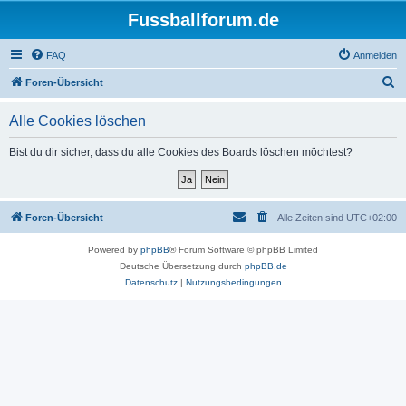
Fussballforum.de
FAQ
Anmelden
S
Foren-Übersicht
u
Alle Cookies löschen
c
h
Bist du dir sicher, dass du alle Cookies des Boards löschen möchtest?
e
Foren-Übersicht
Alle Zeiten sind
UTC+02:00
Powered by
phpBB
® Forum Software © phpBB Limited
Deutsche Übersetzung durch
phpBB.de
Datenschutz
|
Nutzungsbedingungen