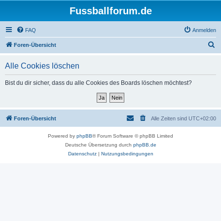
Fussballforum.de
FAQ
Anmelden
S
Foren-Übersicht
u
Alle Cookies löschen
c
h
Bist du dir sicher, dass du alle Cookies des Boards löschen möchtest?
e
Foren-Übersicht
Alle Zeiten sind
UTC+02:00
Powered by
phpBB
® Forum Software © phpBB Limited
Deutsche Übersetzung durch
phpBB.de
Datenschutz
|
Nutzungsbedingungen