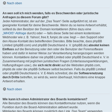
Nach oben
An wen soll ich mich wenden, falls es Beschwerden oder juristische
Anfragen zu diesem Forum gibt?
Jeder Administrator, der auf der „Das Team“-Seite aufgeführt ist, ist ein
geeigneter Kontakt für deine Beschwerde. Wenn du so keine Antwort erhältst,
solltest du den Besitzer der Domain kontaktieren (führe dazu eine
„WHOIS“-Abfrage
durch) oder — falls diese Seite bei einem kostenlosen
Webhoster wie z. B. Yahoo!, free.fr, funpic.de usw. liegt — den Support oder
den Abuse-Kontakt des betreffenden Dienstes. Bitte beachte, dass phpBB
Limited (phpBB.com) und phpBB Deutschland e. V. (phpBB.de)
absolut keinen
Einfluss
auf die Benutzung oder den oder die Benutzer der Forensoftware
haben und dafür in keiner Weise zur Verantwortung herangezogen werden
können. Kontaktiere daher nie phpBB Limited oder phpBB Deutschland e. V. in
Zusammenhang mit jeglichen juristischen Fragen (Unterlassungserklärungen,
Haftungsfragen usw.), die
sich nicht direkt
auf die Websiten phpbb.com,
phpbb.de oder die phpBB-Software selbst beziehen. Falls du phpBB Limited
oder phpBB Deutschland e. V. E-Mails schreibst, die die
Softwarenutzung
durch Dritte
betreffen, so wirst du, wenn überhaupt, höchstens eine knappe
Antwort erhalten.
Nach oben
Wie kann ich einen Administrator des Boards kontaktieren?
Alle Benutzer des Boards können das Kontaktformular nutzen, wenn die
Funktion durch die Board-Administration aktiviert wurde.
Mitglieder des Boards können zusätzlich den Link „Das Team“ verwenden.