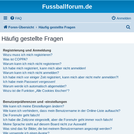
Fussballforum.de
FAQ
Anmelden
S
Foren-Übersicht
Häufig gestellte Fragen
u
Häufig gestellte Fragen
c
h
Registrierung und Anmeldung
Wozu muss ich mich registrieren?
e
Was ist COPPA?
Warum kann ich mich nicht registrieren?
Ich habe mich registriert, kann mich aber nicht anmelden!
Warum kann ich mich nicht anmelden?
Ich habe mich vor einiger Zeit registriert, kann mich aber nicht mehr anmelden?!
Ich habe mein Passwort vergessen!
Warum werde ich automatisch abgemeldet?
Wozu ist die Funktion „Alle Cookies löschen“?
Benutzerpräferenzen und -einstellungen
Wie kann ich meine Einstellungen ändern?
Wie kann ich verhindern, dass mein Benutzername in der Online-Liste auftaucht?
Die Forenuhr geht falsch!
Ich habe die Zeitzone eingestellt, aber die Forenuhr geht immer noch falsch!
Meine Sprache steht auf diesem Board nicht zur Auswahl!
Was sind das für Bilder, die bei meinem Benutzernamen angezeigt werden?
Wie verwende ich einen Avatar?