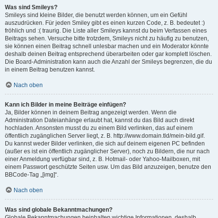
Was sind Smileys?
Smileys sind kleine Bilder, die benutzt werden können, um ein Gefühl
auszudrücken. Für jeden Smiley gibt es einen kurzen Code, z. B. bedeutet :)
fröhlich und :( traurig. Die Liste aller Smileys kannst du beim Verfassen eines
Beitrags sehen. Versuche bitte trotzdem, Smileys nicht zu häufig zu benutzen,
sie können einen Beitrag schnell unlesbar machen und ein Moderator könnte
deshalb deinen Beitrag entsprechend überarbeiten oder gar komplett löschen.
Die Board-Administration kann auch die Anzahl der Smileys begrenzen, die du
in einem Beitrag benutzen kannst.
Nach oben
Kann ich Bilder in meine Beiträge einfügen?
Ja, Bilder können in deinem Beitrag angezeigt werden. Wenn die
Administration Dateianhänge erlaubt hat, kannst du das Bild auch direkt
hochladen. Ansonsten musst du zu einem Bild verlinken, das auf einem
öffentlich zugänglichen Server liegt, z. B. http://www.domain.tld/mein-bild.gif.
Du kannst weder Bilder verlinken, die sich auf deinem eigenen PC befinden
(außer es ist ein öffentlich zugänglicher Server), noch zu Bildern, die nur nach
einer Anmeldung verfügbar sind, z. B. Hotmail- oder Yahoo-Mailboxen, mit
einem Passwort geschützte Seiten usw. Um das Bild anzuzeigen, benutze den
BBCode-Tag „[img]“.
Nach oben
Was sind globale Bekanntmachungen?
Globale Bekanntmachungen beinhalten wichtige Informationen, deshalb