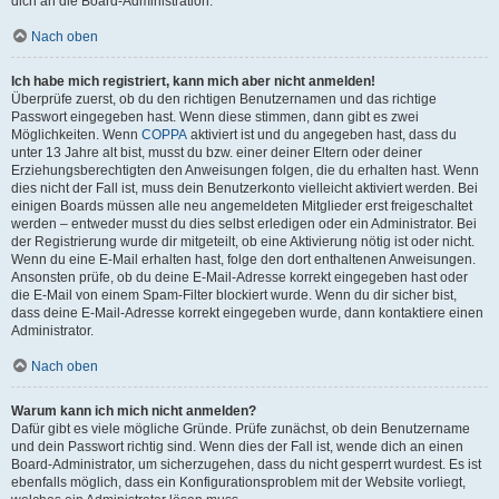
dich an die Board-Administration.
Nach oben
Ich habe mich registriert, kann mich aber nicht anmelden!
Überprüfe zuerst, ob du den richtigen Benutzernamen und das richtige
Passwort eingegeben hast. Wenn diese stimmen, dann gibt es zwei
Möglichkeiten. Wenn
COPPA
aktiviert ist und du angegeben hast, dass du
unter 13 Jahre alt bist, musst du bzw. einer deiner Eltern oder deiner
Erziehungsberechtigten den Anweisungen folgen, die du erhalten hast. Wenn
dies nicht der Fall ist, muss dein Benutzerkonto vielleicht aktiviert werden. Bei
einigen Boards müssen alle neu angemeldeten Mitglieder erst freigeschaltet
werden – entweder musst du dies selbst erledigen oder ein Administrator. Bei
der Registrierung wurde dir mitgeteilt, ob eine Aktivierung nötig ist oder nicht.
Wenn du eine E-Mail erhalten hast, folge den dort enthaltenen Anweisungen.
Ansonsten prüfe, ob du deine E-Mail-Adresse korrekt eingegeben hast oder
die E-Mail von einem Spam-Filter blockiert wurde. Wenn du dir sicher bist,
dass deine E-Mail-Adresse korrekt eingegeben wurde, dann kontaktiere einen
Administrator.
Nach oben
Warum kann ich mich nicht anmelden?
Dafür gibt es viele mögliche Gründe. Prüfe zunächst, ob dein Benutzername
und dein Passwort richtig sind. Wenn dies der Fall ist, wende dich an einen
Board-Administrator, um sicherzugehen, dass du nicht gesperrt wurdest. Es ist
ebenfalls möglich, dass ein Konfigurationsproblem mit der Website vorliegt,