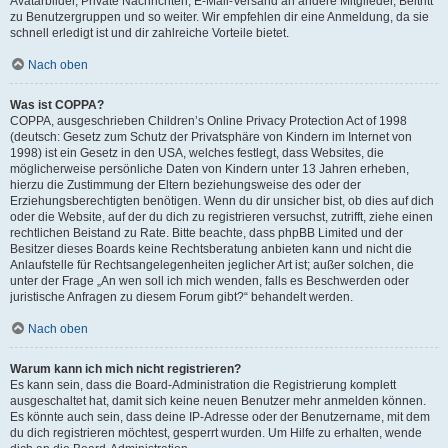
Avatarbilder, Private Nachrichten, E-Mail-Versand an andere Mitglieder, Beitritt
zu Benutzergruppen und so weiter. Wir empfehlen dir eine Anmeldung, da sie
schnell erledigt ist und dir zahlreiche Vorteile bietet.
Nach oben
Was ist COPPA?
COPPA, ausgeschrieben Children’s Online Privacy Protection Act of 1998
(deutsch: Gesetz zum Schutz der Privatsphäre von Kindern im Internet von
1998) ist ein Gesetz in den USA, welches festlegt, dass Websites, die
möglicherweise persönliche Daten von Kindern unter 13 Jahren erheben,
hierzu die Zustimmung der Eltern beziehungsweise des oder der
Erziehungsberechtigten benötigen. Wenn du dir unsicher bist, ob dies auf dich
oder die Website, auf der du dich zu registrieren versuchst, zutrifft, ziehe einen
rechtlichen Beistand zu Rate. Bitte beachte, dass phpBB Limited und der
Besitzer dieses Boards keine Rechtsberatung anbieten kann und nicht die
Anlaufstelle für Rechtsangelegenheiten jeglicher Art ist; außer solchen, die
unter der Frage „An wen soll ich mich wenden, falls es Beschwerden oder
juristische Anfragen zu diesem Forum gibt?“ behandelt werden.
Nach oben
Warum kann ich mich nicht registrieren?
Es kann sein, dass die Board-Administration die Registrierung komplett
ausgeschaltet hat, damit sich keine neuen Benutzer mehr anmelden können.
Es könnte auch sein, dass deine IP-Adresse oder der Benutzername, mit dem
du dich registrieren möchtest, gesperrt wurden. Um Hilfe zu erhalten, wende