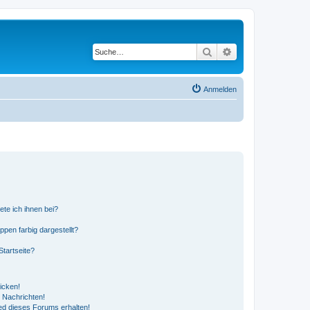
Suche
Erweiterte Suche
Anmelden
ete ich ihnen bei?
en farbig dargestellt?
tartseite?
icken!
 Nachrichten!
ed dieses Forums erhalten!