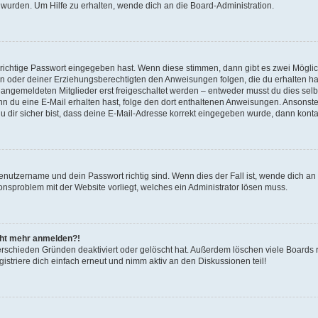
 wurden. Um Hilfe zu erhalten, wende dich an die Board-Administration.
 richtige Passwort eingegeben hast. Wenn diese stimmen, dann gibt es zwei Mögl
tern oder deiner Erziehungsberechtigten den Anweisungen folgen, die du erhalten ha
u angemeldeten Mitglieder erst freigeschaltet werden – entweder musst du dies selbs
. Wenn du eine E-Mail erhalten hast, folge den dort enthaltenen Anweisungen. Ansons
 dir sicher bist, dass deine E-Mail-Adresse korrekt eingegeben wurde, dann kontak
Benutzername und dein Passwort richtig sind. Wenn dies der Fall ist, wende dich a
ionsproblem mit der Website vorliegt, welches ein Administrator lösen muss.
icht mehr anmelden?!
erschieden Gründen deaktiviert oder gelöscht hat. Außerdem löschen viele Boards r
triere dich einfach erneut und nimm aktiv an den Diskussionen teil!