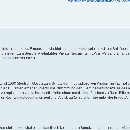
Wie kann ich einen Administrator des Board
istration dieses Forums entscheidet, ob du registriert sein musst, um Beiträge zu s
ung stehen: zum Beispiel Avatarbilder, Private Nachrichten, E-Mail-Versand an ander
 zahlreiche Vorteile bietet.
t of 1998 (deutsch: Gesetz zum Schutz der Privatsphäre von Kindern im Internet vo
unter 13 Jahren erheben, hierzu die Zustimmung der Eltern beziehungsweise des o
h zu registrieren versuchst, zutrifft, ziehe einen rechtlichen Beistand zu Rate. Bit
für Rechtsangelegenheiten jeglicher Art ist; außer solchen, die unter der Frage „
.
g komplett ausgeschaltet hat, damit sich keine neuen Benutzer mehr anmelden könn