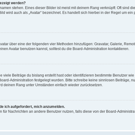
gezeigt werden?
amen stehen. Eines dieser Bilder ist meist mit deinem Rang verknüpft: Oft sind di
ld wird auch als „Avatar“ bezeichnet. Es handelt sich hierbei in der Regel um ein
 Avatar über eine der folgenden vier Methoden hinzufügen: Gravatar, Galerie, Rem
en Avatar benutzen kannst, solltest du die Board-Administration kontaktieren.
viele Beiträge du bislang erstellt hast oder identifizieren bestimmte Benutzer w
 Board-Administration festgelegt wurden. Bitte schreibe keine sinnlosen Beiträge
wird deinen Rang unter Umständen einfach wieder zurücksetzen.
rde ich aufgefordert, mich anzumelden.
ion für Nachrichten an andere Benutzer nutzen, falls diese von der Board-Administ