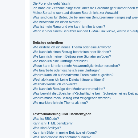
Die Forenuhr geht falsch!
Ich habe die Zeitzone eingestellt, aber die Forenuhr geht immer noch f
Meine Sprache steht auf diesem Board nicht zur Auswahl!
Was sind das für Bilder, die bei meinem Benutzernamen angezeigt we
Wie verwende ich einen Avatar?
Was ist mein Rang und wie kann ich ihn ändern?
Wenn ich bei einem Benutzer auf den E-Mail-Link klicke, werde ich au
Beiträge schreiben
Wie erstelle ich ein neues Thema oder eine Antwort?
Wie kann ich einen Beitrag bearbeiten oder löschen?
Wie kann ich meinem Beitrag eine Signatur anfügen?
Wie kann ich eine Umfrage erstellen?
Wieso kann ich nicht mehr Antwortmöglichkeiten erstellen?
Wie bearbeite oder lösche ich eine Umfrage?
Warum kann ich auf bestimmte Foren nicht zugreifen?
Weshalb kann ich keine Dateianhänge anfügen?
Weshalb wurde ich verwarnt?
Wie kann ich Beiträge den Moderatoren melden?
Was bewirkt die „Speichern“-Schaltfläche beim Schreiben eines Beitra
Warum muss mein Beitrag erst freigegeben werden?
Wie markiere ich ein Thema als neu?
Textformatierung und Thementypen
Was ist BBCode?
Kann ich HTML benutzen?
Was sind Smileys?
Kann ich Bilder in meine Beiträge einfügen?
Was sind globale Bekanntmachungen?