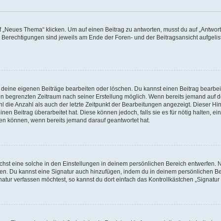
„Neues Thema“ klicken. Um auf einen Beitrag zu antworten, musst du auf „Antworte
e Berechtigungen sind jeweils am Ende der Foren- und der Beitragsansicht aufgeliste
r deine eigenen Beiträge bearbeiten oder löschen. Du kannst einen Beitrag bearbe
inen begrenzten Zeitraum nach seiner Erstellung möglich. Wenn bereits jemand auf de
 die Anzahl als auch der letzte Zeitpunkt der Bearbeitungen angezeigt. Dieser Hi
en Beitrag überarbeitet hat. Diese können jedoch, falls sie es für nötig halten, ei
hen können, wenn bereits jemand darauf geantwortet hat.
st eine solche in den Einstellungen in deinem persönlichen Bereich entwerfen. Na
eren. Du kannst eine Signatur auch hinzufügen, indem du in deinem persönlichen 
atur verfassen möchtest, so kannst du dort einfach das Kontrollkästchen „Signatu