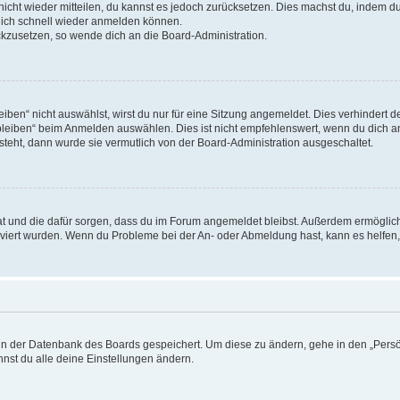
 nicht wieder mitteilen, du kannst es jedoch zurücksetzen. Dies machst du, indem 
 dich schnell wieder anmelden können.
ückzusetzen, so wende dich an die Board-Administration.
en“ nicht auswählst, wirst du nur für eine Sitzung angemeldet. Dies verhindert 
leiben“ beim Anmelden auswählen. Dies ist nicht empfehlenswert, wenn du dich an
 steht, dann wurde sie vermutlich von der Board-Administration ausgeschaltet.
 hat und die dafür sorgen, dass du im Forum angemeldet bleibst. Außerdem ermögli
tiviert wurden. Wenn du Probleme bei der An- oder Abmeldung hast, kann es helfen
n in der Datenbank des Boards gespeichert. Um diese zu ändern, gehe in den „Persö
nst du alle deine Einstellungen ändern.