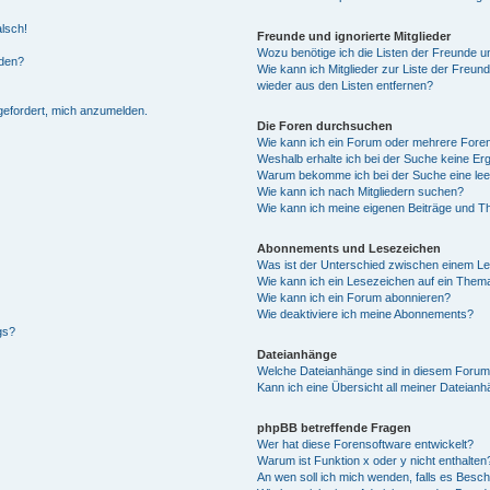
alsch!
Freunde und ignorierte Mitglieder
Wozu benötige ich die Listen der Freunde un
rden?
Wie kann ich Mitglieder zur Liste der Freund
wieder aus den Listen entfernen?
fgefordert, mich anzumelden.
Die Foren durchsuchen
Wie kann ich ein Forum oder mehrere For
Weshalb erhalte ich bei der Suche keine Er
Warum bekomme ich bei der Suche eine lee
Wie kann ich nach Mitgliedern suchen?
Wie kann ich meine eigenen Beiträge und T
Abonnements und Lesezeichen
Was ist der Unterschied zwischen einem L
Wie kann ich ein Lesezeichen auf ein Them
Wie kann ich ein Forum abonnieren?
Wie deaktiviere ich meine Abonnements?
gs?
Dateianhänge
Welche Dateianhänge sind in diesem Forum
Kann ich eine Übersicht all meiner Dateian
phpBB betreffende Fragen
Wer hat diese Forensoftware entwickelt?
Warum ist Funktion x oder y nicht enthalten
An wen soll ich mich wenden, falls es Besc