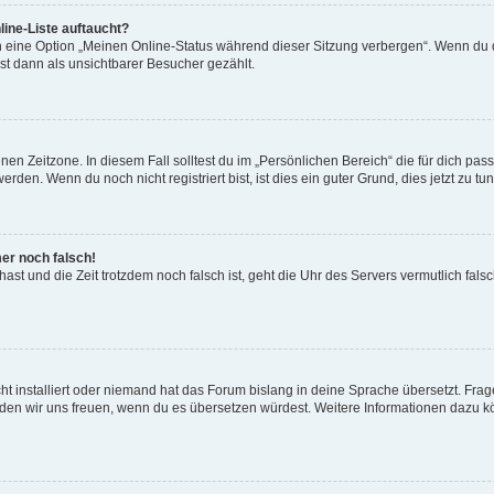
ine-Liste auftaucht?
n eine Option „Meinen Online-Status während dieser Sitzung verbergen“. Wenn du d
st dann als unsichtbarer Besucher gezählt.
en Zeitzone. In diesem Fall solltest du im „Persönlichen Bereich“ die für dich passe
den. Wenn du noch nicht registriert bist, ist dies ein guter Grund, dies jetzt zu tun
mer noch falsch!
t hast und die Zeit trotzdem noch falsch ist, geht die Uhr des Servers vermutlich fal
t installiert oder niemand hat das Forum bislang in deine Sprache übersetzt. Frag
, würden wir uns freuen, wenn du es übersetzen würdest. Weitere Informationen dazu