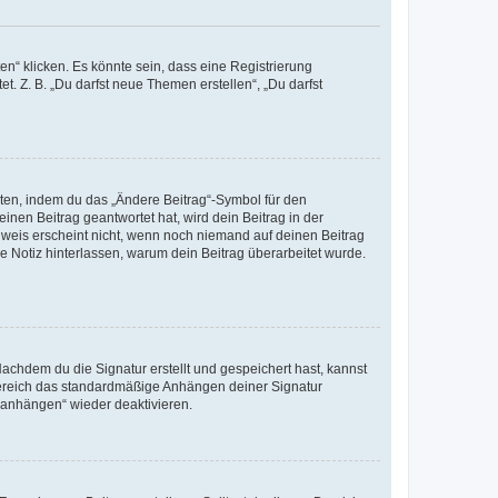
n“ klicken. Es könnte sein, dass eine Registrierung
t. Z. B. „Du darfst neue Themen erstellen“, „Du darfst
iten, indem du das „Ändere Beitrag“-Symbol für den
inen Beitrag geantwortet hat, wird dein Beitrag in der
nweis erscheint nicht, wenn noch niemand auf deinen Beitrag
ne Notiz hinterlassen, warum dein Beitrag überarbeitet wurde.
chdem du die Signatur erstellt und gespeichert hast, kannst
Bereich das standardmäßige Anhängen deiner Signatur
r anhängen“ wieder deaktivieren.