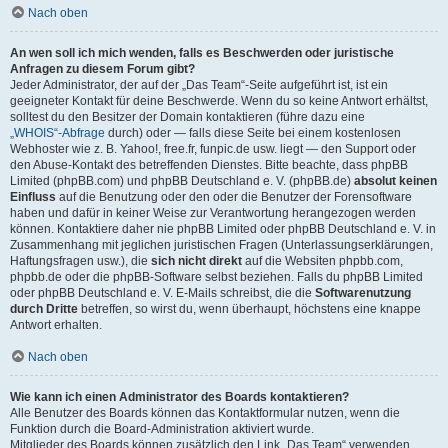
Nach oben
An wen soll ich mich wenden, falls es Beschwerden oder juristische
Anfragen zu diesem Forum gibt?
Jeder Administrator, der auf der „Das Team“-Seite aufgeführt ist, ist ein
geeigneter Kontakt für deine Beschwerde. Wenn du so keine Antwort erhältst,
solltest du den Besitzer der Domain kontaktieren (führe dazu eine
„WHOIS“-Abfrage
durch) oder — falls diese Seite bei einem kostenlosen
Webhoster wie z. B. Yahoo!, free.fr, funpic.de usw. liegt — den Support oder
den Abuse-Kontakt des betreffenden Dienstes. Bitte beachte, dass phpBB
Limited (phpBB.com) und phpBB Deutschland e. V. (phpBB.de)
absolut keinen
Einfluss
auf die Benutzung oder den oder die Benutzer der Forensoftware
haben und dafür in keiner Weise zur Verantwortung herangezogen werden
können. Kontaktiere daher nie phpBB Limited oder phpBB Deutschland e. V. in
Zusammenhang mit jeglichen juristischen Fragen (Unterlassungserklärungen,
Haftungsfragen usw.), die
sich nicht direkt
auf die Websiten phpbb.com,
phpbb.de oder die phpBB-Software selbst beziehen. Falls du phpBB Limited
oder phpBB Deutschland e. V. E-Mails schreibst, die die
Softwarenutzung
durch Dritte
betreffen, so wirst du, wenn überhaupt, höchstens eine knappe
Antwort erhalten.
Nach oben
Wie kann ich einen Administrator des Boards kontaktieren?
Alle Benutzer des Boards können das Kontaktformular nutzen, wenn die
Funktion durch die Board-Administration aktiviert wurde.
Mitglieder des Boards können zusätzlich den Link „Das Team“ verwenden.