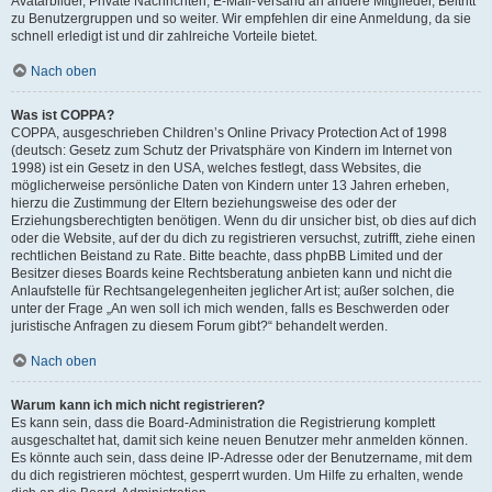
Avatarbilder, Private Nachrichten, E-Mail-Versand an andere Mitglieder, Beitritt
zu Benutzergruppen und so weiter. Wir empfehlen dir eine Anmeldung, da sie
schnell erledigt ist und dir zahlreiche Vorteile bietet.
Nach oben
Was ist COPPA?
COPPA, ausgeschrieben Children’s Online Privacy Protection Act of 1998
(deutsch: Gesetz zum Schutz der Privatsphäre von Kindern im Internet von
1998) ist ein Gesetz in den USA, welches festlegt, dass Websites, die
möglicherweise persönliche Daten von Kindern unter 13 Jahren erheben,
hierzu die Zustimmung der Eltern beziehungsweise des oder der
Erziehungsberechtigten benötigen. Wenn du dir unsicher bist, ob dies auf dich
oder die Website, auf der du dich zu registrieren versuchst, zutrifft, ziehe einen
rechtlichen Beistand zu Rate. Bitte beachte, dass phpBB Limited und der
Besitzer dieses Boards keine Rechtsberatung anbieten kann und nicht die
Anlaufstelle für Rechtsangelegenheiten jeglicher Art ist; außer solchen, die
unter der Frage „An wen soll ich mich wenden, falls es Beschwerden oder
juristische Anfragen zu diesem Forum gibt?“ behandelt werden.
Nach oben
Warum kann ich mich nicht registrieren?
Es kann sein, dass die Board-Administration die Registrierung komplett
ausgeschaltet hat, damit sich keine neuen Benutzer mehr anmelden können.
Es könnte auch sein, dass deine IP-Adresse oder der Benutzername, mit dem
du dich registrieren möchtest, gesperrt wurden. Um Hilfe zu erhalten, wende