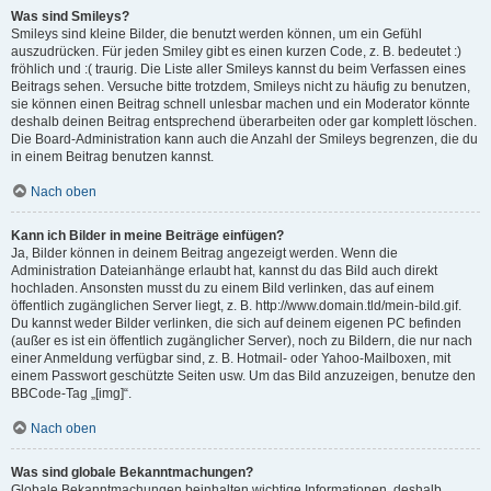
Was sind Smileys?
Smileys sind kleine Bilder, die benutzt werden können, um ein Gefühl
auszudrücken. Für jeden Smiley gibt es einen kurzen Code, z. B. bedeutet :)
fröhlich und :( traurig. Die Liste aller Smileys kannst du beim Verfassen eines
Beitrags sehen. Versuche bitte trotzdem, Smileys nicht zu häufig zu benutzen,
sie können einen Beitrag schnell unlesbar machen und ein Moderator könnte
deshalb deinen Beitrag entsprechend überarbeiten oder gar komplett löschen.
Die Board-Administration kann auch die Anzahl der Smileys begrenzen, die du
in einem Beitrag benutzen kannst.
Nach oben
Kann ich Bilder in meine Beiträge einfügen?
Ja, Bilder können in deinem Beitrag angezeigt werden. Wenn die
Administration Dateianhänge erlaubt hat, kannst du das Bild auch direkt
hochladen. Ansonsten musst du zu einem Bild verlinken, das auf einem
öffentlich zugänglichen Server liegt, z. B. http://www.domain.tld/mein-bild.gif.
Du kannst weder Bilder verlinken, die sich auf deinem eigenen PC befinden
(außer es ist ein öffentlich zugänglicher Server), noch zu Bildern, die nur nach
einer Anmeldung verfügbar sind, z. B. Hotmail- oder Yahoo-Mailboxen, mit
einem Passwort geschützte Seiten usw. Um das Bild anzuzeigen, benutze den
BBCode-Tag „[img]“.
Nach oben
Was sind globale Bekanntmachungen?
Globale Bekanntmachungen beinhalten wichtige Informationen, deshalb