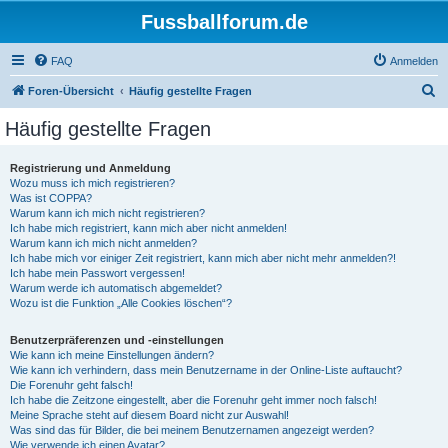
Fussballforum.de
FAQ
Anmelden
S
Foren-Übersicht
Häufig gestellte Fragen
u
Häufig gestellte Fragen
c
h
Registrierung und Anmeldung
Wozu muss ich mich registrieren?
e
Was ist COPPA?
Warum kann ich mich nicht registrieren?
Ich habe mich registriert, kann mich aber nicht anmelden!
Warum kann ich mich nicht anmelden?
Ich habe mich vor einiger Zeit registriert, kann mich aber nicht mehr anmelden?!
Ich habe mein Passwort vergessen!
Warum werde ich automatisch abgemeldet?
Wozu ist die Funktion „Alle Cookies löschen“?
Benutzerpräferenzen und -einstellungen
Wie kann ich meine Einstellungen ändern?
Wie kann ich verhindern, dass mein Benutzername in der Online-Liste auftaucht?
Die Forenuhr geht falsch!
Ich habe die Zeitzone eingestellt, aber die Forenuhr geht immer noch falsch!
Meine Sprache steht auf diesem Board nicht zur Auswahl!
Was sind das für Bilder, die bei meinem Benutzernamen angezeigt werden?
Wie verwende ich einen Avatar?