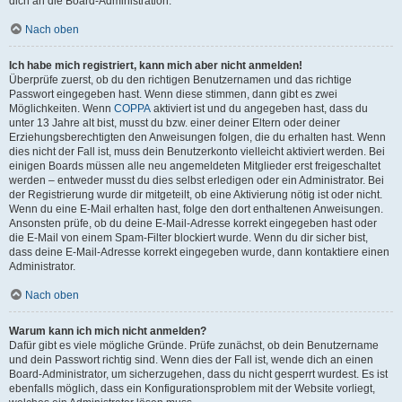
dich an die Board-Administration.
Nach oben
Ich habe mich registriert, kann mich aber nicht anmelden!
Überprüfe zuerst, ob du den richtigen Benutzernamen und das richtige
Passwort eingegeben hast. Wenn diese stimmen, dann gibt es zwei
Möglichkeiten. Wenn
COPPA
aktiviert ist und du angegeben hast, dass du
unter 13 Jahre alt bist, musst du bzw. einer deiner Eltern oder deiner
Erziehungsberechtigten den Anweisungen folgen, die du erhalten hast. Wenn
dies nicht der Fall ist, muss dein Benutzerkonto vielleicht aktiviert werden. Bei
einigen Boards müssen alle neu angemeldeten Mitglieder erst freigeschaltet
werden – entweder musst du dies selbst erledigen oder ein Administrator. Bei
der Registrierung wurde dir mitgeteilt, ob eine Aktivierung nötig ist oder nicht.
Wenn du eine E-Mail erhalten hast, folge den dort enthaltenen Anweisungen.
Ansonsten prüfe, ob du deine E-Mail-Adresse korrekt eingegeben hast oder
die E-Mail von einem Spam-Filter blockiert wurde. Wenn du dir sicher bist,
dass deine E-Mail-Adresse korrekt eingegeben wurde, dann kontaktiere einen
Administrator.
Nach oben
Warum kann ich mich nicht anmelden?
Dafür gibt es viele mögliche Gründe. Prüfe zunächst, ob dein Benutzername
und dein Passwort richtig sind. Wenn dies der Fall ist, wende dich an einen
Board-Administrator, um sicherzugehen, dass du nicht gesperrt wurdest. Es ist
ebenfalls möglich, dass ein Konfigurationsproblem mit der Website vorliegt,