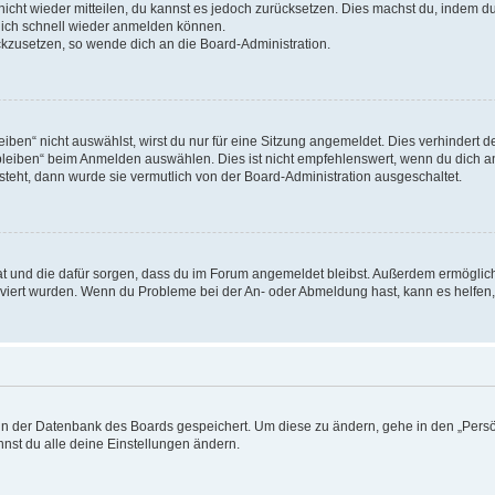
 nicht wieder mitteilen, du kannst es jedoch zurücksetzen. Dies machst du, indem 
 dich schnell wieder anmelden können.
ückzusetzen, so wende dich an die Board-Administration.
en“ nicht auswählst, wirst du nur für eine Sitzung angemeldet. Dies verhindert 
leiben“ beim Anmelden auswählen. Dies ist nicht empfehlenswert, wenn du dich an
 steht, dann wurde sie vermutlich von der Board-Administration ausgeschaltet.
 hat und die dafür sorgen, dass du im Forum angemeldet bleibst. Außerdem ermögli
tiviert wurden. Wenn du Probleme bei der An- oder Abmeldung hast, kann es helfen
n in der Datenbank des Boards gespeichert. Um diese zu ändern, gehe in den „Persö
nst du alle deine Einstellungen ändern.