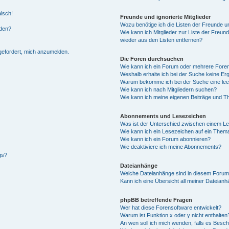
alsch!
Freunde und ignorierte Mitglieder
Wozu benötige ich die Listen der Freunde un
rden?
Wie kann ich Mitglieder zur Liste der Freund
wieder aus den Listen entfernen?
fgefordert, mich anzumelden.
Die Foren durchsuchen
Wie kann ich ein Forum oder mehrere For
Weshalb erhalte ich bei der Suche keine Er
Warum bekomme ich bei der Suche eine lee
Wie kann ich nach Mitgliedern suchen?
Wie kann ich meine eigenen Beiträge und T
Abonnements und Lesezeichen
Was ist der Unterschied zwischen einem L
Wie kann ich ein Lesezeichen auf ein Them
Wie kann ich ein Forum abonnieren?
Wie deaktiviere ich meine Abonnements?
gs?
Dateianhänge
Welche Dateianhänge sind in diesem Forum
Kann ich eine Übersicht all meiner Dateian
phpBB betreffende Fragen
Wer hat diese Forensoftware entwickelt?
Warum ist Funktion x oder y nicht enthalten
An wen soll ich mich wenden, falls es Besc