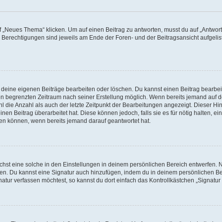
„Neues Thema“ klicken. Um auf einen Beitrag zu antworten, musst du auf „Antworte
e Berechtigungen sind jeweils am Ende der Foren- und der Beitragsansicht aufgeliste
r deine eigenen Beiträge bearbeiten oder löschen. Du kannst einen Beitrag bearbe
inen begrenzten Zeitraum nach seiner Erstellung möglich. Wenn bereits jemand auf de
 die Anzahl als auch der letzte Zeitpunkt der Bearbeitungen angezeigt. Dieser Hi
en Beitrag überarbeitet hat. Diese können jedoch, falls sie es für nötig halten, ei
hen können, wenn bereits jemand darauf geantwortet hat.
st eine solche in den Einstellungen in deinem persönlichen Bereich entwerfen. Na
eren. Du kannst eine Signatur auch hinzufügen, indem du in deinem persönlichen 
atur verfassen möchtest, so kannst du dort einfach das Kontrollkästchen „Signatu