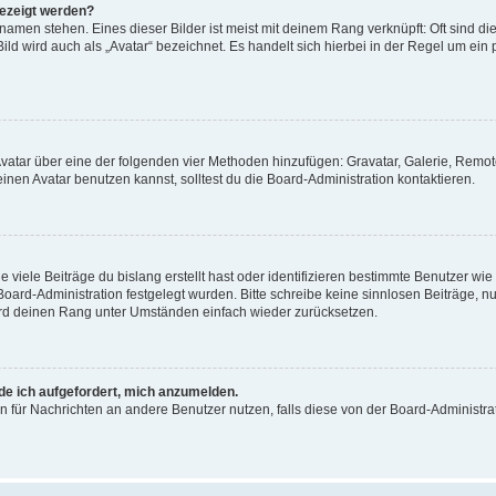
gezeigt werden?
amen stehen. Eines dieser Bilder ist meist mit deinem Rang verknüpft: Oft sind di
ld wird auch als „Avatar“ bezeichnet. Es handelt sich hierbei in der Regel um ein
 Avatar über eine der folgenden vier Methoden hinzufügen: Gravatar, Galerie, Rem
en Avatar benutzen kannst, solltest du die Board-Administration kontaktieren.
viele Beiträge du bislang erstellt hast oder identifizieren bestimmte Benutzer w
 Board-Administration festgelegt wurden. Bitte schreibe keine sinnlosen Beiträge
wird deinen Rang unter Umständen einfach wieder zurücksetzen.
rde ich aufgefordert, mich anzumelden.
ion für Nachrichten an andere Benutzer nutzen, falls diese von der Board-Administ