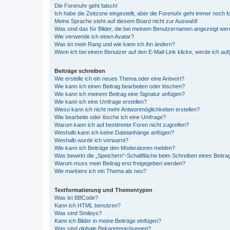
Die Forenuhr geht falsch!
Ich habe die Zeitzone eingestellt, aber die Forenuhr geht immer noch f
Meine Sprache steht auf diesem Board nicht zur Auswahl!
Was sind das für Bilder, die bei meinem Benutzernamen angezeigt we
Wie verwende ich einen Avatar?
Was ist mein Rang und wie kann ich ihn ändern?
Wenn ich bei einem Benutzer auf den E-Mail-Link klicke, werde ich au
Beiträge schreiben
Wie erstelle ich ein neues Thema oder eine Antwort?
Wie kann ich einen Beitrag bearbeiten oder löschen?
Wie kann ich meinem Beitrag eine Signatur anfügen?
Wie kann ich eine Umfrage erstellen?
Wieso kann ich nicht mehr Antwortmöglichkeiten erstellen?
Wie bearbeite oder lösche ich eine Umfrage?
Warum kann ich auf bestimmte Foren nicht zugreifen?
Weshalb kann ich keine Dateianhänge anfügen?
Weshalb wurde ich verwarnt?
Wie kann ich Beiträge den Moderatoren melden?
Was bewirkt die „Speichern“-Schaltfläche beim Schreiben eines Beitra
Warum muss mein Beitrag erst freigegeben werden?
Wie markiere ich ein Thema als neu?
Textformatierung und Thementypen
Was ist BBCode?
Kann ich HTML benutzen?
Was sind Smileys?
Kann ich Bilder in meine Beiträge einfügen?
Was sind globale Bekanntmachungen?