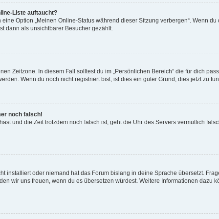
ine-Liste auftaucht?
n eine Option „Meinen Online-Status während dieser Sitzung verbergen“. Wenn du d
st dann als unsichtbarer Besucher gezählt.
en Zeitzone. In diesem Fall solltest du im „Persönlichen Bereich“ die für dich passe
den. Wenn du noch nicht registriert bist, ist dies ein guter Grund, dies jetzt zu tun
mer noch falsch!
t hast und die Zeit trotzdem noch falsch ist, geht die Uhr des Servers vermutlich fal
t installiert oder niemand hat das Forum bislang in deine Sprache übersetzt. Frag
, würden wir uns freuen, wenn du es übersetzen würdest. Weitere Informationen dazu