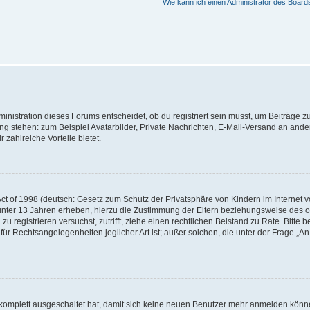
Wie kann ich einen Administrator des Board
istration dieses Forums entscheidet, ob du registriert sein musst, um Beiträge zu s
ung stehen: zum Beispiel Avatarbilder, Private Nachrichten, E-Mail-Versand an ander
 zahlreiche Vorteile bietet.
t of 1998 (deutsch: Gesetz zum Schutz der Privatsphäre von Kindern im Internet vo
unter 13 Jahren erheben, hierzu die Zustimmung der Eltern beziehungsweise des o
h zu registrieren versuchst, zutrifft, ziehe einen rechtlichen Beistand zu Rate. Bit
für Rechtsangelegenheiten jeglicher Art ist; außer solchen, die unter der Frage „
.
g komplett ausgeschaltet hat, damit sich keine neuen Benutzer mehr anmelden könn