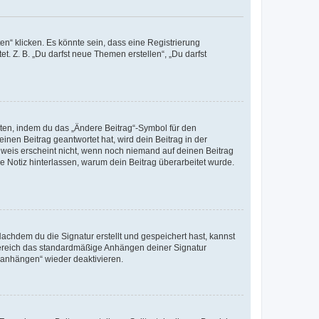
n“ klicken. Es könnte sein, dass eine Registrierung
t. Z. B. „Du darfst neue Themen erstellen“, „Du darfst
iten, indem du das „Ändere Beitrag“-Symbol für den
inen Beitrag geantwortet hat, wird dein Beitrag in der
nweis erscheint nicht, wenn noch niemand auf deinen Beitrag
ne Notiz hinterlassen, warum dein Beitrag überarbeitet wurde.
chdem du die Signatur erstellt und gespeichert hast, kannst
Bereich das standardmäßige Anhängen deiner Signatur
r anhängen“ wieder deaktivieren.