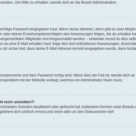
 wurden. Um Hilfe zu erhalten, wende dich an die Board-Administration.
 richtige Passwort eingegeben hast. Wenn diese stimmen, dann gibt es zwei Mögl
tern oder deiner Erziehungsberechtigten den Anweisungen folgen, die du erhalten ha
u angemeldeten Mitglieder erst freigeschaltet werden – entweder musst du dies selbs
. Wenn du eine E-Mail erhalten hast, folge den dort enthaltenen Anweisungen. Ansons
 dir sicher bist, dass deine E-Mail-Adresse korrekt eingegeben wurde, dann kontak
Benutzername und dein Passwort richtig sind. Wenn dies der Fall ist, wende dich a
ionsproblem mit der Website vorliegt, welches ein Administrator lösen muss.
icht mehr anmelden?!
erschieden Gründen deaktiviert oder gelöscht hat. Außerdem löschen viele Boards r
triere dich einfach erneut und nimm aktiv an den Diskussionen teil!